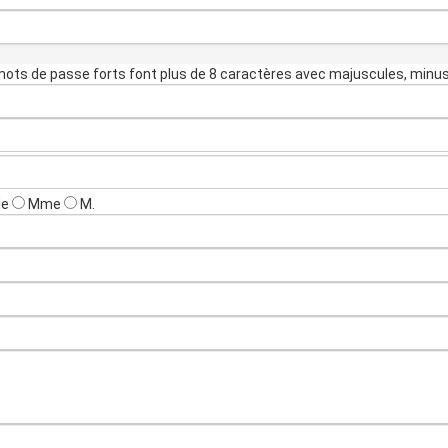
mots de passe forts font plus de 8 caractères avec majuscules, minus
le
Mme
M.