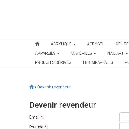
ACRYLIQUE
ACRYGEL
GEL T
APPAREILS
MATÉRIELS
NAIL ART
PRODUITS DÉRIVÉS
LES IMPARFAITS
A
>
Devenir revendeur
Devenir revendeur
Email
*
:
Pseudo
*
: