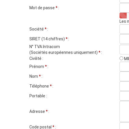
Mot de passe
*
:
0%
Les 
Société
*
:
SIRET (14 chiffres)
*
:
N° TVA Intracom
(Sociétés européennes uniquement)
*
:
Civilité :
Ml
Prénom
*
:
Nom
*
:
Téléphone
*
:
Portable :
Adresse
*
:
Code postal
*
: