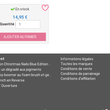
En stock
14,95
€
Quantité :
est
Informations légales
Toutes les marques
Formation Christmas Nails Blue Edition - Niv 2
Conditions de vente
z un dégradé aux pigments
Conditions de parrainage
Tuto baby-boomer au foam brush et gel mono baby-boomer
Conditions d'affiliation
ench en Reverse
/ Ouverture