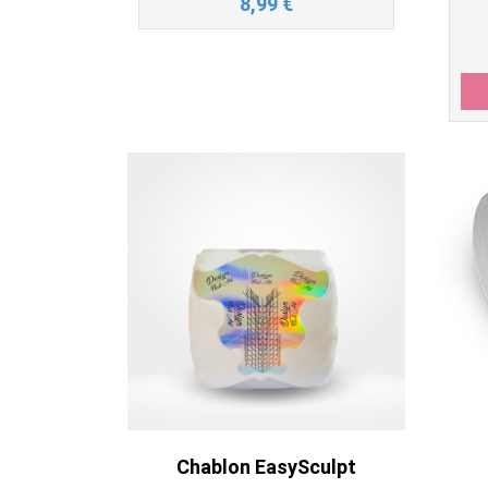
8,99
€
Chablon EasySculpt