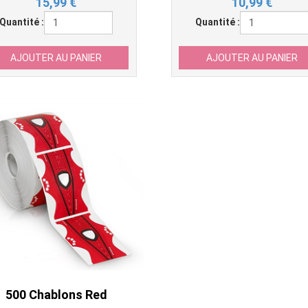
15,99
€
10,99
€
Quantité :
Quantité :
500 Chablons Red